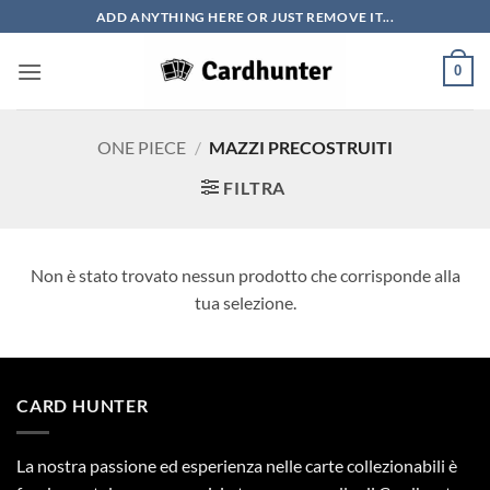
Salta
ADD ANYTHING HERE OR JUST REMOVE IT...
ai
contenuti
0
ONE PIECE
/
MAZZI PRECOSTRUITI
FILTRA
Non è stato trovato nessun prodotto che corrisponde alla
tua selezione.
CARD HUNTER
La nostra passione ed esperienza nelle carte collezionabili è