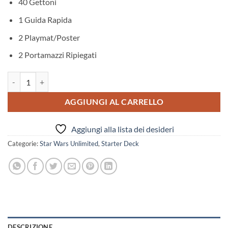
40 Gettoni
1 Guida Rapida
2 Playmat/Poster
2 Portamazzi Ripiegati
Starter Deck Star Wars Unlimited Ombre Sulla Galassia Ita quantità
AGGIUNGI AL CARRELLO
Aggiungi alla lista dei desideri
Categorie:
Star Wars Unlimited
,
Starter Deck
DESCRIZIONE