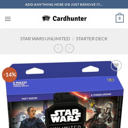
Salta
ADD ANYTHING HERE OR JUST REMOVE IT...
ai
contenuti
0
STAR WARS UNLIMITED
/
STARTER DECK
-14%
Aggiungi
alla lista
dei
desideri