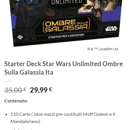
Starter Deck Star Wars Unlimited Ombre
Sulla Galassia Ita
Il
Il
35,00
29,99
€
€
prezzo
prezzo
Contenuto:
originale
attuale
era:
è:
110 Carte ( (due mazzi pre-costituiti Moff Gideon e Il
35,00 €.
29,99 €.
Mandaloriano)